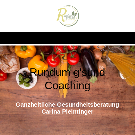
Rundum g'sund
Coaching
Ganzheitliche Gesundheitsberatung
Carina Pleintinger