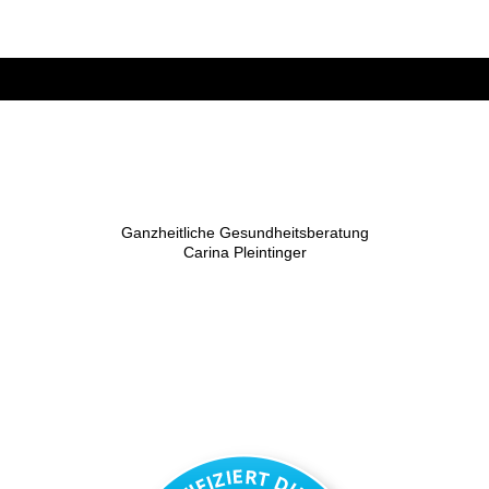
Rundum g'sund
Coaching
Ganzheitliche Gesundheitsberatung
Carina Pleintinger
Entscheide dich für ein
gesundes Leben.